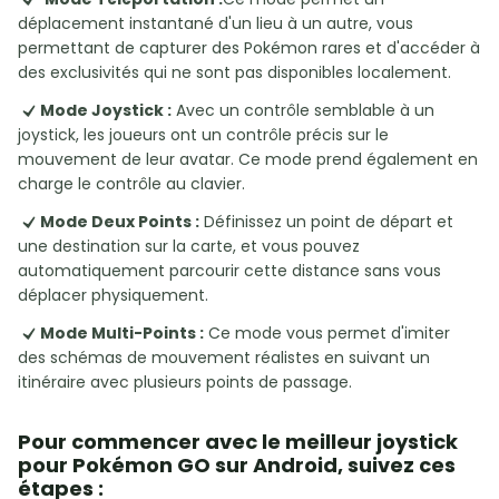
déplacement instantané d'un lieu à un autre, vous
permettant de capturer des Pokémon rares et d'accéder à
des exclusivités qui ne sont pas disponibles localement.
Mode Joystick :
Avec un contrôle semblable à un
joystick, les joueurs ont un contrôle précis sur le
mouvement de leur avatar. Ce mode prend également en
charge le contrôle au clavier.
Mode Deux Points :
Définissez un point de départ et
une destination sur la carte, et vous pouvez
automatiquement parcourir cette distance sans vous
déplacer physiquement.
Mode Multi-Points :
Ce mode vous permet d'imiter
des schémas de mouvement réalistes en suivant un
itinéraire avec plusieurs points de passage.
Pour commencer avec le meilleur joystick
pour Pokémon GO sur Android, suivez ces
étapes :