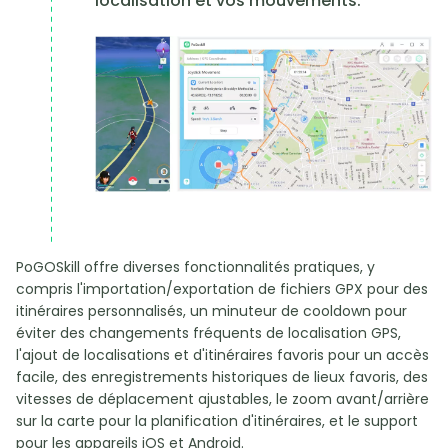
localisation et vos mouvements.
PoGOSkill offre diverses fonctionnalités pratiques, y
compris l'importation/exportation de fichiers GPX pour des
itinéraires personnalisés, un minuteur de cooldown pour
éviter des changements fréquents de localisation GPS,
l'ajout de localisations et d'itinéraires favoris pour un accès
facile, des enregistrements historiques de lieux favoris, des
vitesses de déplacement ajustables, le zoom avant/arrière
sur la carte pour la planification d'itinéraires, et le support
pour les appareils iOS et Android.