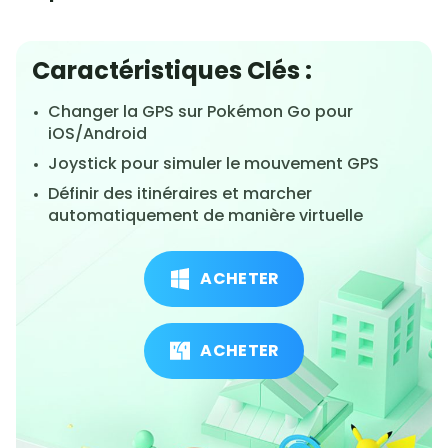
Caractéristiques Clés :
Changer la GPS sur Pokémon Go pour
iOS/Android
Joystick pour simuler le mouvement GPS
Définir des itinéraires et marcher
automatiquement de manière virtuelle
ACHETER
ACHETER