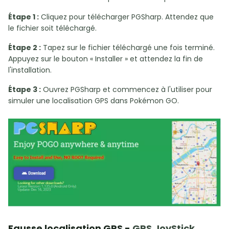
Étape 1 :
Cliquez pour télécharger PGSharp. Attendez que
le fichier soit téléchargé.
Étape 2 :
Tapez sur le fichier téléchargé une fois terminé.
Appuyez sur le bouton « Installer » et attendez la fin de
l'installation.
Étape 3 :
Ouvrez PGSharp et commencez à l'utiliser pour
simuler une localisation GPS dans Pokémon GO.
Fausse localisation GPS -
GPS JoyStick